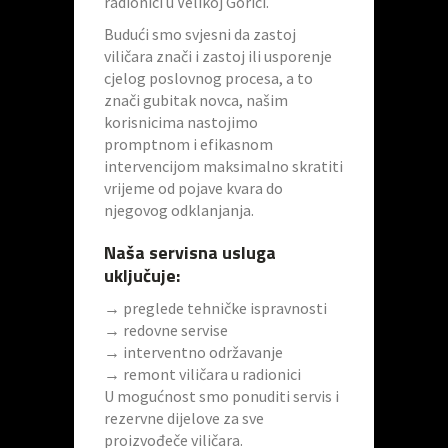
radionici u Velikoj Gorici.
Budući smo svjesni da zastoj
viličara znači i zastoj ili usporenje
cjelog poslovnog procesa, a to
znači gubitak novca, našim
korisnicima nastojimo
promptnom i efikasnom
intervencijom maksimalno skratiti
vrijeme od pojave kvara do
njegovog odklanjanja.
Naša servisna usluga
uključuje:
→ preglede tehničke ispravnosti
→ redovne servise
→ interventno održavanje
→ remont viličara u radionici
U mogućnost smo ponuditi servis i
rezervne dijelove za sve
proizvođeče viličara.