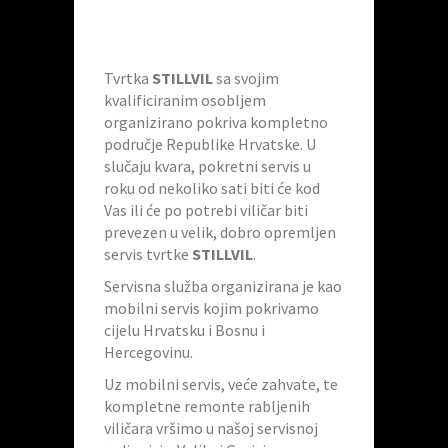
Tvrtka
STILLVIL
sa svojim
kvalificiranim osobljem
organizirano pokriva kompletno
područje Republike Hrvatske. U
slučaju kvara, pokretni servis u
roku od nekoliko sati biti će kod
Vas ili će po potrebi viličar biti
prevezen u velik, dobro opremljen
servis tvrtke
STILLVIL
.
Servisna služba organizirana je kao
mobilni servis kojim pokrivamo
cijelu Hrvatsku i Bosnu i
Hercegovinu.
Uz mobilni servis, veće zahvate, te
kompletne remonte rabljenih
viličara vršimo u našoj servisnoj