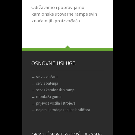
Održavamo i popravljamo
kamionske utovarne rampe svih
značajnijih proizvođača.
OSNOVNE USLUGE:
→ servis viličara
→ servis baterija
→ servis kamionskih rampi
→ montaža guma
→ prijevoz vozila i strojeva
→ najam i prodaja rabljenih viličara
MOGUĆNOST ZAPOŠLJAVANJA